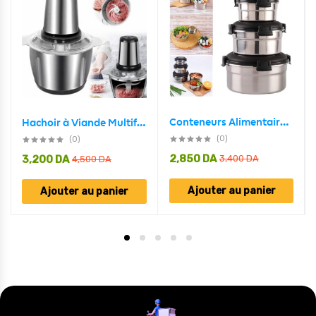
Conteneurs Alimentaires Empilables en Acier Inoxydable Écologiques 3pcs – حاويات طعام من الستانلس ستيل قابلة للتكديس
Hachoir à Viande Multifonction en Acier Inoxydable 300W/2L – مفرمة لحم متعددة الوظائف من الفولاذ المقاوم للصدأ
(0)
(0)
2,850
DA
3,200
DA
3,400
DA
4,500
DA
Ajouter au panier
Ajouter au panier