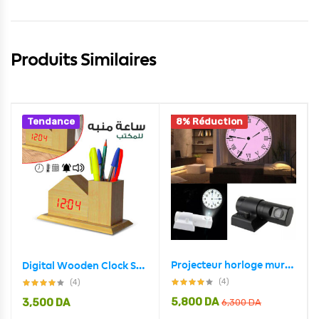
Produits Similaires
Tendance
8% Réduction
Projecteur horloge mural HD Rotation à 180 degrés 2 mode et 4 couleur
Digital Wooden Clock Sound Control VST-879
(4)
(4)
5,800
DA
3,500
DA
6,300
DA