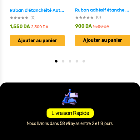
Ruban adhésif étanche Super résistant de 150cm, auto-fixante
Ruban d’étanchéité Auto-adhésif d’aluminium 5M
(0)
(0)
900
DA
1,550
DA
1,500
DA
2,300
DA
Ajouter au panier
Ajouter au panier
Livraison Rapide
Nous livrons dans 58 Wilayas entre 2 et 8 jours.