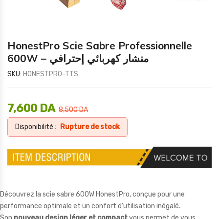
HonestPro Scie Sabre Professionnelle
600W – منشار كهربائي إحترافي
SKU:
HONESTPRO-TTS
7,600
DA
8,500
DA
Disponibilité :
Rupture de stock
Découvrez la scie sabre 600W HonestPro, conçue pour une
performance optimale et un confort d’utilisation inégalé.
Son
nouveau design léger et compact
vous permet de vous