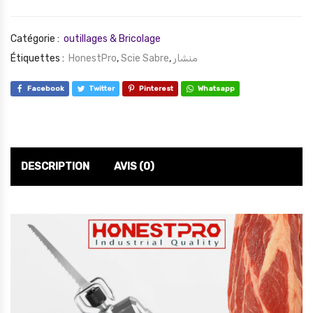
Catégorie :
outillages & Bricolage
Étiquettes :
HonestPro
,
Scie Sabre
,
منشار
Facebook
Twitter
Pinterest
Whatsapp
DESCRIPTION
AVIS (0)