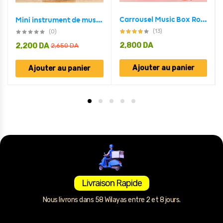
Carrousel Music Box Rotatif à 4 Chevaux Classique Melody
Mini instrument de musique rétro GUITARE, boîte à musique Décoration
(13)
(0)
2,800
DA
2,200
DA
2,650
DA
Ajouter au panier
Ajouter au panier
Livraison Rapide
Nous livrons dans 58 Wilayas entre 2 et 8 jours.