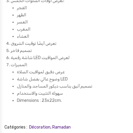
تعرض أوقات الصلوات الخمس:
الفجر
الظهر
العصر
المغرب
العشاء
تعرض أيضًا توقيت الشروق
تصميم فاخر
شاشة رقمية LED لعرض المواقيت
المميزات:
عرض دقيق لمواقيت الصلاة
وضوح عالي بفضل شاشة LED
تصميم أنيق يناسب ديكور المساجد والمنازل
سهولة التثبيت والاستخدام
Dimensions : 23x22cm.
Catégories :
Décoration
,
Ramadan