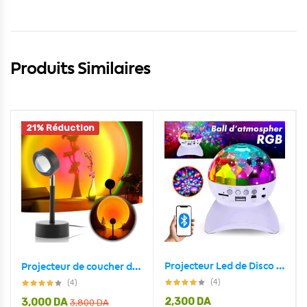
Produits Similaires
21% Réduction
Projecteur Led de Disco RGB intelligente décoration Chambre à coucher
Projecteur de coucher de soleil rotatif à 180 ° USB décoration murale
(4)
(4)
2,300
DA
3,000
DA
3,800
DA