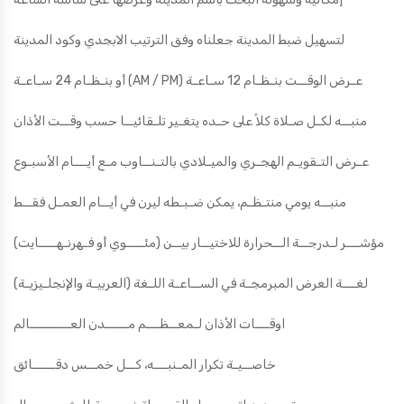
لتسهيل ضبط المدينة جعلناه وفق الترتيب الابجدي وكود المدينة
أو بنـظـام 24 سـاعـة (AM / PM) عـرض الوقــت بنـظـام 12 سـاعـة
منبــه لكـل صـلاة كلاً على حـده يتغـير تلـقائيــا حسب وقــت الأذان
عـرض التـقويـم الهجـري والميـلادي بالتـنــاوب مـع أيـــام الأسبـوع
منبــه يومي منتـظـم، يمكن ضـبـطه ليرن في أيــام العمـل فقــط
مؤشـــر لـدرجــة الــحرارة للاختيــار بيــن (مئــــوي أو فـهرنـهــــايت)
لغـــة العرض المبرمجـة في الســاعـة اللـغة (العربيـة والإنجلـيزيـة)
اوقـــات الأذان لـمعــظـــم مـــــدن العـــــــــالم
خاصــيـة تكرار المـنبـــه، كــل خمــس دقـــــائق