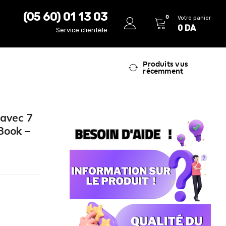
(05 60) 01 13 03
0
Votre panier
0
DA
Service clientèle
Produits vus
récemment
 avec 7
Book –