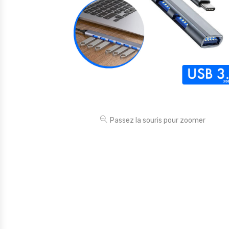
Électronique
Jouets
Maison
Maternité
Outillages & Bricolage
Packs
Passez la souris pour zoomer
Sac à dos et Mode
Soins & Beauté
Sport
Divers