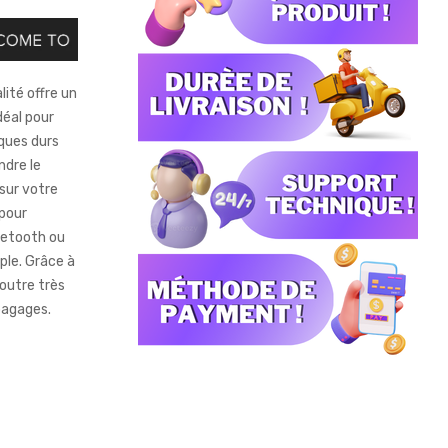
ité offre un
déal pour
ques durs
ndre le
 sur votre
 pour
uetooth ou
le. Grâce à
outre très
bagages.