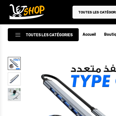
TOUTES LES CATÉGOR
Letshop.dz
Accueil
Bouti
TOUTES LES CATÉGORIES
Accessoires
Accessoires Auto/Moto
Accessoires PC
Camping & Randonnée
Cuisine
Décoration
Electroménager