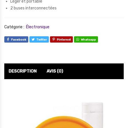
Léger et portable
2 buses interconnectées
Catégorie :
Électronique
Facebook
Twitter
Pinterest
Whatsapp
DESCRIPTION
AVIS (0)