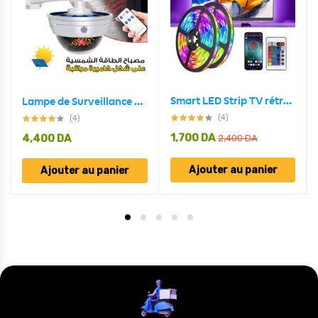
Smart LED Strip TV rétroéclairage 5M RGB Android/iOS
Lampe de Surveillance extérieure solaire Anti-vol, capteur de mouvement PIR à Induction humaine
(4)
(4)
1,700
DA
4,400
DA
2,400
DA
Ajouter au panier
Ajouter au panier