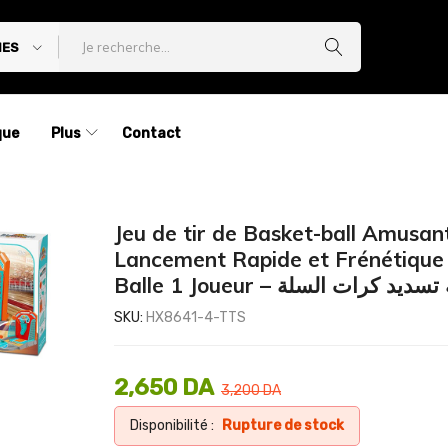
IES
que
Plus
Contact
Jeu de tir de Basket-ball Amusan
Lancement Rapide et Frénétique
Balle 1 Joueur – سديد كرات السلة
SKU:
HX8641-4-TTS
2,650
DA
3,200
DA
Disponibilité :
Rupture de stock