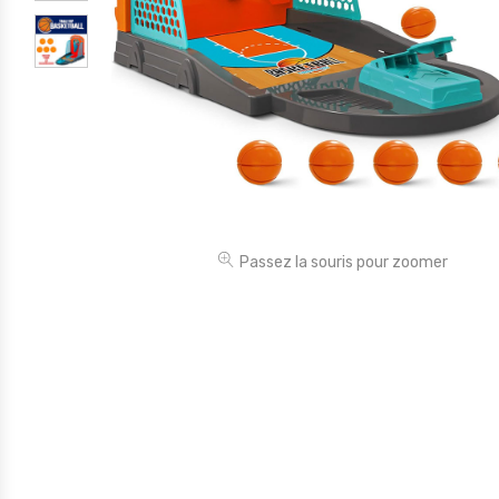
Électronique
Jouets
Maison
Maternité
Outillages & Bricolage
Packs
Passez la souris pour zoomer
Sac à dos et Mode
Soins & Beauté
Sport
Divers