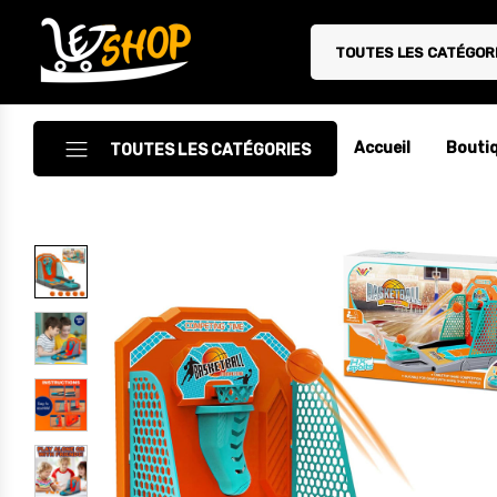
TOUTES LES CATÉGOR
Letshop.dz
Accueil
Bouti
TOUTES LES CATÉGORIES
Accessoires
Accessoires Auto/Moto
Accessoires PC
Camping & Randonnée
Cuisine
Décoration
Electroménager