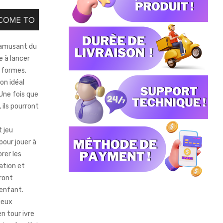
r amusant du
e à lancer
s formes.
on idéal
 Une fois que
ils pourront
 jeu
our jouer à
rer les
ation et
ront
’enfant.
jeux
en tour ivre