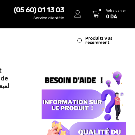
(05 60) 01 13 03
0
Votre panier
0
DA
Service clientèle
Produits vus
récemment
t
 de
لعبة ت