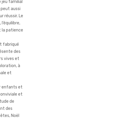
eu familial
n peut aussi
r réussir. Le
l’équilibre,
t la patience
t fabriqué
ésente des
rs vives et
loration, à
male et
 enfants et
onviviale et
itude de
ant des
fêtes, Noël