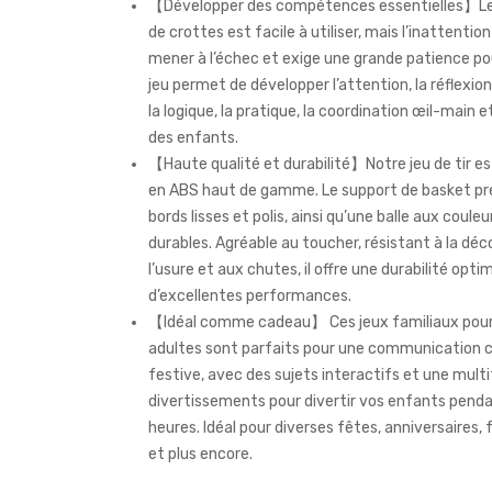
【Développer des compétences essentielles】Le j
de crottes est facile à utiliser, mais l’inattentio
mener à l’échec et exige une grande patience pou
jeu permet de développer l’attention, la réflexion, 
la logique, la pratique, la coordination œil-main e
des enfants.
【Haute qualité et durabilité】Notre jeu de tir es
en ABS haut de gamme. Le support de basket pr
bords lisses et polis, ainsi qu’une balle aux couleu
durables. Agréable au toucher, résistant à la déco
l’usure et aux chutes, il offre une durabilité opti
d’excellentes performances.
【Idéal comme cadeau】 Ces jeux familiaux pour
adultes sont parfaits pour une communication c
festive, avec des sujets interactifs et une mult
divertissements pour divertir vos enfants pend
heures. Idéal pour diverses fêtes, anniversaires, 
et plus encore.