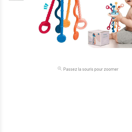
Électronique
Jouets
Maison
Maternité
Outillages & Bricolage
Packs
Passez la souris pour zoomer
Sac à dos et Mode
Soins & Beauté
Sport
Divers