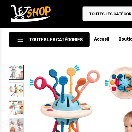
TOUTES LES CATÉGOR
Letshop.dz
Accueil
Bouti
TOUTES LES CATÉGORIES
Accessoires
Accessoires Auto/Moto
Accessoires PC
Camping & Randonnée
Cuisine
Décoration
Electroménager