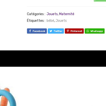
Catégories :
Jouets
,
Maternité
Étiquettes :
bébé
,
Jouets
Facebook
Twitter
Pinterest
Whatsapp