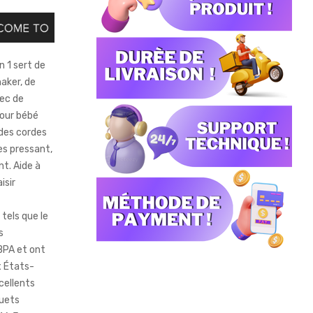
n 1 sert de
aker, de
vec de
pour bébé
 des cordes
es pressant,
nt. Aide à
isir
tels que le
s
BPA et ont
x États-
cellents
ouets