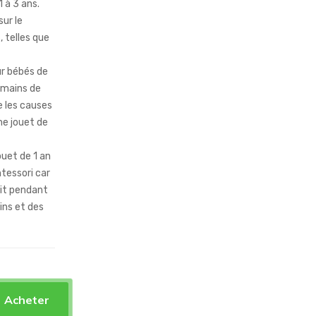
 à 3 ans.
ur le
 telles que
ur bébés de
 mains de
e les causes
me jouet de
ouet de 1 an
tessori car
tit pendant
ins et des
Acheter