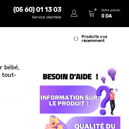
(05 60) 01 13 03
0
Votre panier
0
DA
Service clientèle
Produits vus
récemment
r bébé,
 tout-