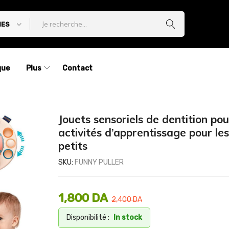
IES
que
Plus
Contact
Jouets sensoriels de dentition pou
activités d’apprentissage pour les
petits
SKU:
FUNNY PULLER
1,800
DA
2,400
DA
Disponibilité :
In stock