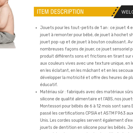
Jouets pour les tout-petits de 1 an : ce jouet 4 e
jouet à remonter pour bébé, de jouet à hochet sh
jouet pop-up et de jouet à bouton coulissant. A
nombreuses façons de jouer, ce jouet sensoriel 
produit différents sons et frictions en tirant sur
aux couleurs vives avec une texture unique, en l
en les éclatant, en les mâchant et en les secoua
développer la motricité et offre des heures de pla
éducatif.
Matériau sûr : fabriqués avec des matériaux sûrs 
silicone de qualité alimentaire et l’ABS, nos jouet
Montessori pour bébés de 6 à 12 mois sont sans 
passé les certifications CPSIA et ASTM F963 au
Unis. Les cordes souples servent également d’ex
jouets de dentition en silicone pour les bébés. J