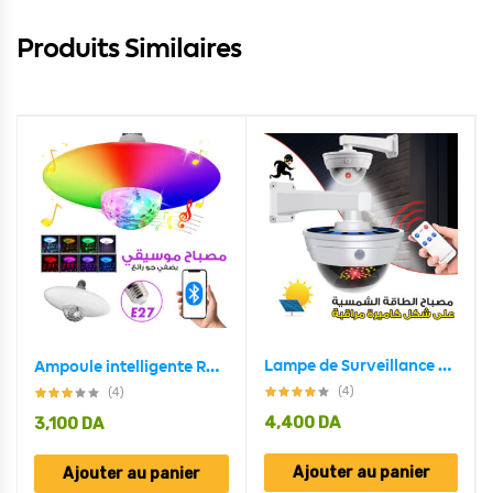
Produits Similaires
Lampe de Surveillance extérieure solaire Anti-vol, capteur de mouvement PIR à Induction humaine
Ampoule intelligente RGB avec haut-parleur Bluetooth 30W
(4)
(4)
4,400
DA
3,100
DA
Ajouter au panier
Ajouter au panier