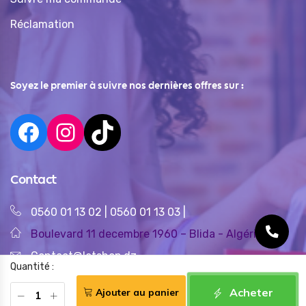
Réclamation
Soyez le premier à suivre nos dernières offres sur :
Contact
0560 01 13 02
|
0560 01 13 03
|
Boulevard 11 decembre 1960 – Blida - Algérie
Contact@letshop.dz
Quantité :
Acheter
Ajouter au panier