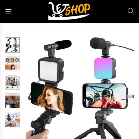
Letshop.dz