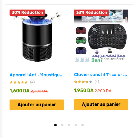
30% Réduction
33% Réduction
Clavier sans fil Tricolor rétroéclairé USB multimédia contrôle
Appareil Anti-Moustique USB 5W Avec Lampe LED Écologique
(4)
(4)
1,950
DA
1,600
DA
2,900
DA
2,300
DA
Ajouter au panier
Ajouter au panier