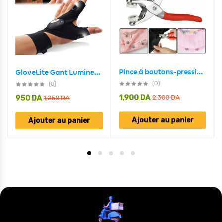
Pince à boutons-pression en métal avec pince à clip
GloveLite Gant Lumineux Pour Un Travail Pratique
(0)
(0)
1,900
DA
950
DA
2,300
DA
1,250
DA
Ajouter au panier
Ajouter au panier