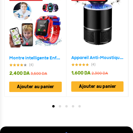
Appareil Anti-Moustique USB 5W Avec Lampe LED Écologique
Montre intelligente Enfants Localisation Tracker SOS appel caméra
(4)
(4)
1,600
DA
2,400
DA
2,300
DA
3,500
DA
Ajouter au panier
Ajouter au panier