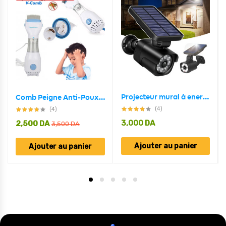
Projecteur mural à energie solaire en forme de camera Avec Détecteur De Mouvement et détecteur jour/nuit
Comb Peigne Anti-Poux Électrique et Nettoyeur Cheveux
(4)
(4)
3,000
DA
2,500
DA
3,500
DA
Ajouter au panier
Ajouter au panier