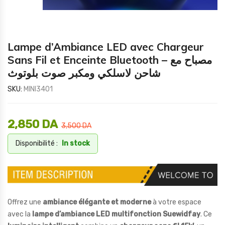
Lampe d’Ambiance LED avec Chargeur
Sans Fil et Enceinte Bluetooth – مصباح مع
شاحن لاسلكي ومكبر صوت بلوتوث
SKU:
MINI3401
2,850
DA
3,500
DA
Disponibilité :
In stock
Offrez une
ambiance élégante et moderne
à votre espace
avec la
lampe d’ambiance LED multifonction Suewidfay
. Ce