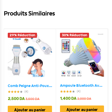
Produits Similaires
29% Réduction
30% Réduction
Ampoule Bluetooth Avec Haut-Parleur Rgb Télécommande SansFil
Comb Peigne Anti-Poux Électrique et Nettoyeur Cheveux
(4)
(4)
1,400
DA
2,500
DA
2,000
DA
3,500
DA
Ajouter au panier
Ajouter au panier