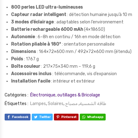
800 perles LED ultra-lumineuses
Capteur radar intelligent
: détection humaine jusqu’à 10 m
3 modes d’éclairage
: adaptables selon l’environnement
Batterie rechargeable 6000 mAh
(4×18650)
Autonomie
: 6–8h en continu / 16h en mode détection
Rotation pliable à 180°
: orientation personnalisée
Dimensions
: 164×72×600 mm / 492×72×600 mm (étendu)
Poids
: 1767 g
Boîte couleur
: 217×75×340 mm – 119,6 g
Accessoires inclus
: télécommande, vis d’expansion
Installation facile
: intérieur et extérieur
Catégories :
Électronique
,
outillages & Bricolage
Étiquettes :
Lampes
,
Solaires
,
مصباح
,
طاقة الشمسية
Facebook
Twitter
Pinterest
Whatsapp