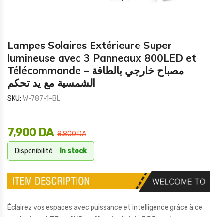
Lampes Solaires Extérieure Super
lumineuse avec 3 Panneaux 800LED et
Télécommande – مصباح خارجي بالطاقة
الشمسية مع يد تحكم
SKU:
W-787-1-BL
7,900
DA
8,800
DA
Disponibilité :
In stock
Éclairez vos espaces avec puissance et intelligence grâce à ce