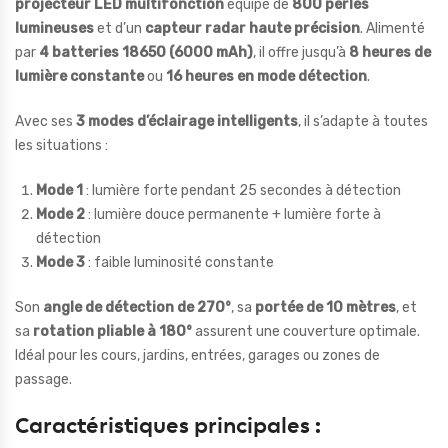
projecteur LED multifonction
équipé de
800 perles
lumineuses
et d’un
capteur radar haute précision
. Alimenté
par
4 batteries 18650 (6000 mAh)
, il offre jusqu’à
8 heures de
lumière constante
ou
16 heures en mode détection
.
Avec ses
3 modes d’éclairage intelligents
, il s’adapte à toutes
les situations :
Mode 1
: lumière forte pendant 25 secondes à détection
Mode 2
: lumière douce permanente + lumière forte à
détection
Mode 3
: faible luminosité constante
Son
angle de détection de 270°
, sa
portée de 10 mètres
, et
sa
rotation pliable à 180°
assurent une couverture optimale.
Idéal pour les cours, jardins, entrées, garages ou zones de
passage.
Caractéristiques principales :