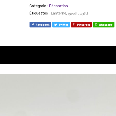
Catégorie :
Décoration
Étiquettes :
Lanterne
,
فانوس البخور
Facebook
Twitter
Pinterest
Whatsapp