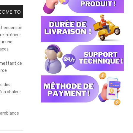
cet encensoir
e intérieur.
our une
paces
ermettant de
urce
ec des
 la chaleur
e ambiance