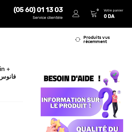
(05 60) 01 13 03
0
Votre panier
0
DA
Service clientèle
Produits vus
récemment
in +