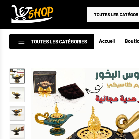
TOUTES LES CATÉGOR
Letshop.dz
Accueil
Bouti
TOUTES LES CATÉGORIES
Accessoires
Accessoires Auto/Moto
Accessoires PC
Camping & Randonnée
Cuisine
Décoration
Electroménager