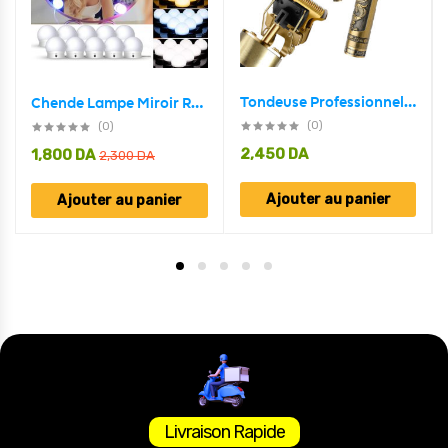
Tondeuse Professionnelle Barbe Et Moustache VT-822
Chende Lampe Miroir RGB 10 psc mural Hollywood style
(0)
(0)
2,450
DA
1,800
DA
2,300
DA
Ajouter au panier
Ajouter au panier
Livraison Rapide