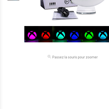
Électronique
Jouets
Maison
Maternité
Outillages & Bricolage
Packs
Passez la souris pour zoomer
Sac à dos et Mode
Soins & Beauté
Sport
Divers