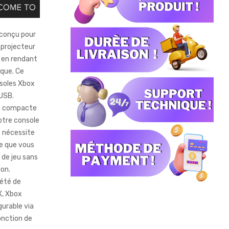
 conçu pour
 projecteur
u en rendant
ique. Ce
nsoles Xbox
USB.
on compacte
votre console
e nécessite
ie que vous
 de jeu sans
ion.
iété de
X, Xbox
gurable via
onction de