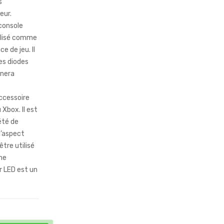
s
eur.
 console
ilisé comme
 de jeu. Il
es diodes
nnera
accessoire
Xbox. Il est
été de
l’aspect
tre utilisé
ne
r LED est un