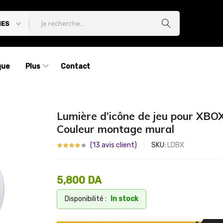
IES
que
Plus
Contact
Lumière d’icône de jeu pour XBO
Couleur montage mural
(
13
avis client)
SKU:
LDBX
5,800
DA
Disponibilité :
In stock