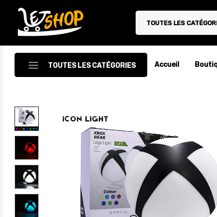
TOUTES LES CATÉGOR
Letshop.dz
Accueil
Bouti
TOUTES LES CATÉGORIES
Accessoires
Accessoires Auto/Moto
Accessoires PC
Camping & Randonnée
Cuisine
Décoration
Electroménager