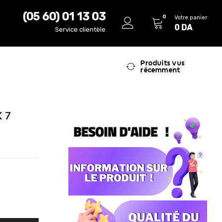
(05 60) 01 13 03
0
Votre panier
0
DA
Service clientèle
Produits vus
récemment
X 7