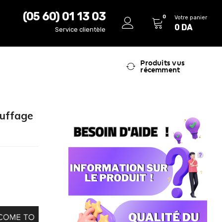
(05 60) 01 13 03
0
Votre panier
0
DA
Service clientèle
Produits vus
récemment
auffage