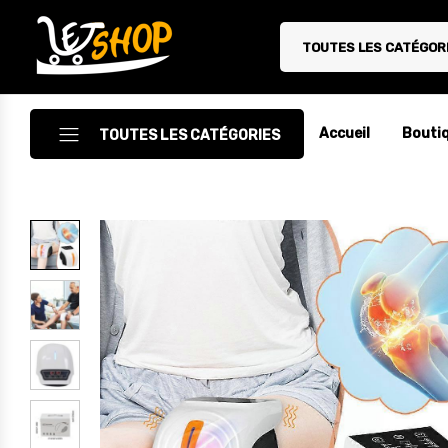
TOUTES LES CATÉGOR
Letshop.dz
Accueil
Bouti
TOUTES LES CATÉGORIES
Accessoires
Accessoires Auto/Moto
Accessoires PC
Camping & Randonnée
Cuisine
Décoration
Electroménager