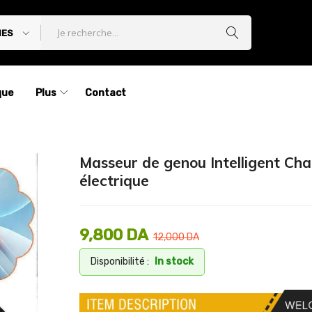
IES
que
Plus
Contact
Masseur de genou Intelligent Ch
électrique
9,800
DA
12,000
DA
Disponibilité :
In stock