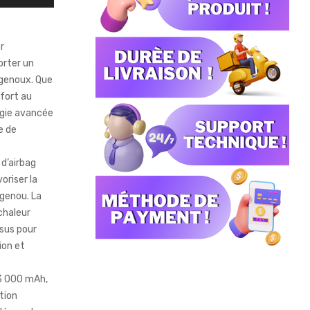
r
orter un
 genoux. Que
nfort au
ogie avancée
e de
d’airbag
oriser la
 genou. La
chaleur
sus pour
ion et
 3 000 mAh,
tion