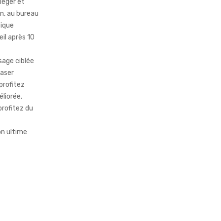
léger et
on, au bureau
tique
eil après 10
sage ciblée
laser
profitez
liorée.
profitez du
n ultime