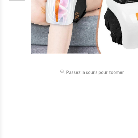
Électronique
Jouets
Maison
Maternité
Outillages & Bricolage
Packs
Passez la souris pour zoomer
Sac à dos et Mode
Soins & Beauté
Sport
Divers