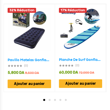
32% Réduction
17% Réduction
Planche De Surf Gonflable Avec Pompe À Main Hydro-Force Bestway 65336
Pavillo Matelas Gonflable avec une pompe à pied intégrée Bestway 67224
(0)
(0)
60,000
DA
5,800
DA
72,000
DA
8,500
DA
Ajouter au panier
Ajouter au panier