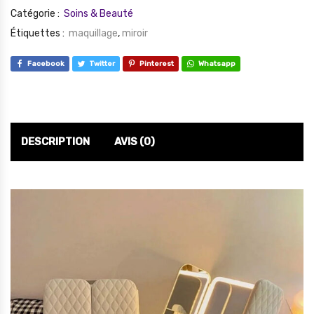
Catégorie :
Soins & Beauté
Étiquettes :
maquillage
,
miroir
Facebook
Twitter
Pinterest
Whatsapp
DESCRIPTION
AVIS (0)