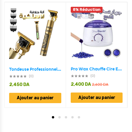
8% Réduction
Pro Wax Chauffe Cire Electrique – Pro Wax100/800
Tondeuse Professionnelle Barbe Et Moustache VT-822
(0)
(0)
2,400
DA
2,450
DA
2,600
DA
Ajouter au panier
Ajouter au panier