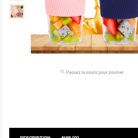
Électronique
Jouets
Maison
Maternité
Outillages & Bricolage
Packs
Passez la souris pour zoomer
Sac à dos et Mode
Soins & Beauté
Sport
Divers