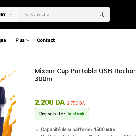
IES
que
Plus
Contact
Mixeur Cup Portable USB Recha
300ml
2,200
DA
2,750
DA
Disponibilité :
In stock
Capacité de la batterie : 1500 mAh