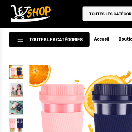
TOUTES LES CATÉGOR
Letshop.dz
Accueil
Bouti
TOUTES LES CATÉGORIES
Accessoires
Accessoires Auto/Moto
Accessoires PC
Camping & Randonnée
Cuisine
Décoration
Electroménager