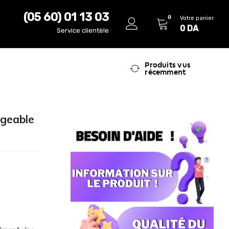
(05 60) 01 13 03
0
Votre panier
0
DA
Service clientèle
Produits vus
récemment
rgeable