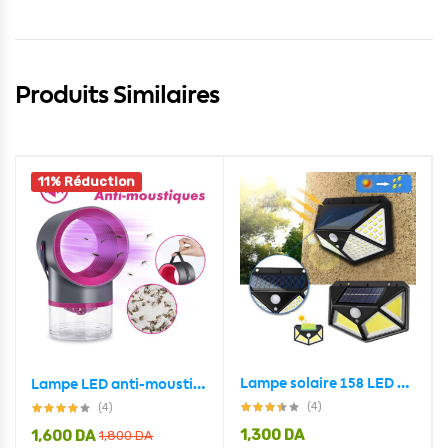
Produits Similaires
11% Réduction
Lampe solaire 158 LED détecteur de mouvement imperméable 3 modes
Lampe LED anti-moustiques USB silencieux
(4)
(4)
1,300
DA
1,600
DA
1,800
DA