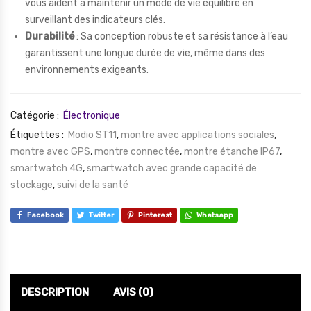
vous aident à maintenir un mode de vie équilibré en
surveillant des indicateurs clés.
Durabilité
: Sa conception robuste et sa résistance à l’eau
garantissent une longue durée de vie, même dans des
environnements exigeants.
Catégorie :
Électronique
Étiquettes :
Modio ST11
,
montre avec applications sociales
,
montre avec GPS
,
montre connectée
,
montre étanche IP67
,
smartwatch 4G
,
smartwatch avec grande capacité de
stockage
,
suivi de la santé
Facebook
Twitter
Pinterest
Whatsapp
DESCRIPTION
AVIS (0)