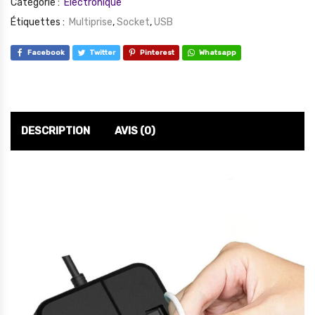
Catégorie :
Électronique
Étiquettes :
Multiprise
,
Socket
,
USB
Facebook
Twitter
Pinterest
Whatsapp
DESCRIPTION
AVIS (0)