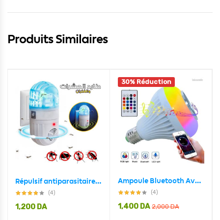
Produits Similaires
30% Réduction
Ampoule Bluetooth Avec Haut-Parleur Rgb Télécommande SansFil
Répulsif antiparasitaire ultrasonique 2en1 et zapper d’insectes
(4)
(4)
1,400
DA
1,200
DA
2,000
DA