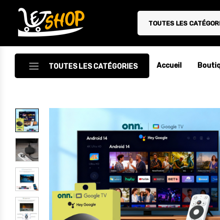
TOUTES LES CATÉGOR
Letshop.dz
Accueil
Bouti
TOUTES LES CATÉGORIES
Accessoires
Accessoires Auto/Moto
Accessoires PC
Camping & Randonnée
Cuisine
Décoration
Electroménager