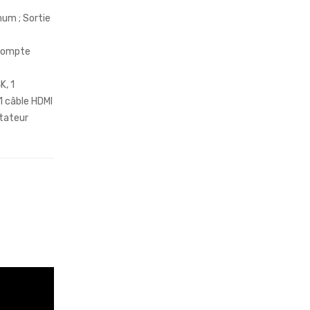
um ; Sortie
 compte
K, 1
1 câble HDMI
ptateur