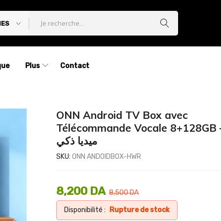
IES
que
Plus
Contact
ONN Android TV Box avec
Télécommande Vocale 8+128GB – از
ميديا ذكي
SKU:
ONN ANDOIDBOX-HWR
8,200
DA
8,500
DA
Disponibilité :
Rupture de stock