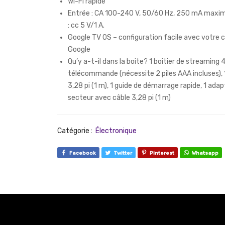
Wi-Fi rapide
Entrée : CA 100-240 V, 50/60 Hz, 250 mA maxim
: cc 5 V/1 A.
Google TV OS – configuration facile avec votre
Google
Qu’y a-t-il dans la boite? 1 boîtier de streaming 4
télécommande (nécessite 2 piles AAA incluses), 
3,28 pi (1 m), 1 guide de démarrage rapide, 1 ada
secteur avec câble 3,28 pi (1 m)
Catégorie :
Électronique
Facebook
Twitter
Pinterest
Whatsapp