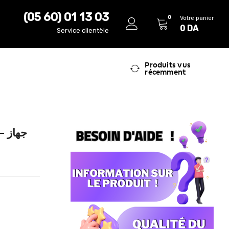
(05 60) 01 13 03
0
Votre panier
0
DA
Service clientèle
Produits vus
récemment
جه