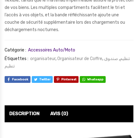
flexible, tandis que le matériau imperméable assure la protection
de vos biens. Les multiples compartiments facilitent le tri et
l’accès à vos objets, et la bande réfléchissante ajoute une
couche de sécurité supplémentaire lors des chargements ou
déchargements nocturnes.
Catégorie :
Accessoires Auto/Moto
Étiquettes :
organisateur
,
Organisateur de Coffre
,
صندوق
,
تنظيم
تنظيم
Facebook
Twitter
Pinterest
Whatsapp
DESCRIPTION
AVIS (0)