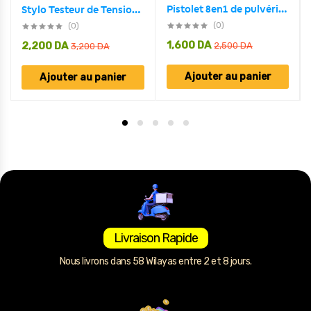
Pistolet 8en1 de pulvérisation d’eau de lavage de voiture
Stylo Testeur de Tension 3en1 Electrique Avec Fil
(0)
(0)
1,600
DA
2,200
DA
2,500
DA
3,200
DA
Ajouter au panier
Ajouter au panier
Livraison Rapide
Nous livrons dans 58 Wilayas entre 2 et 8 jours.