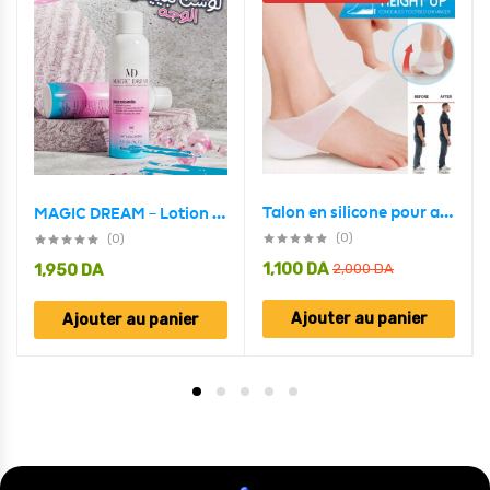
Talon en silicone pour augmenter la hauteur – Unisexe
MAGIC DREAM – Lotion éclaircissante 180ml
(0)
(0)
1,100
DA
1,950
DA
2,000
DA
Ajouter au panier
Ajouter au panier