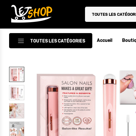
TOUTES LES CATÉGOR
Letshop.dz
Accueil
Bouti
TOUTES LES CATÉGORIES
Accessoires
Accessoires Auto/Moto
Accessoires PC
Camping & Randonnée
Cuisine
Décoration
Electroménager