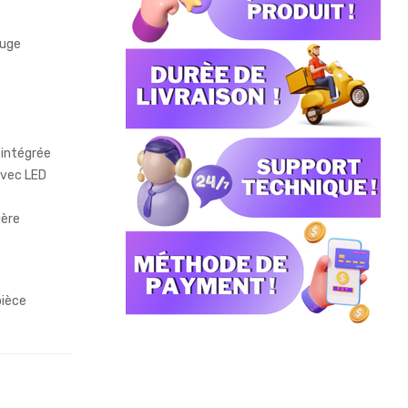
ouge
 intégrée
avec LED
ière
pièce