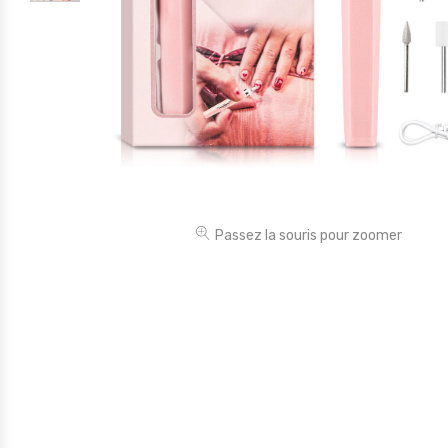
Électronique
Jouets
Maison
Maternité
Outillages & Bricolage
Packs
Passez la souris pour zoomer
Sac à dos et Mode
Soins & Beauté
Sport
Divers