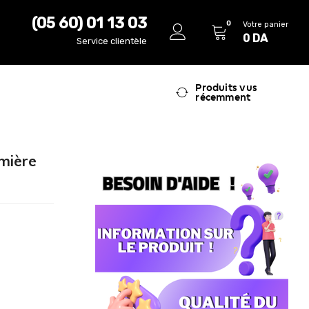
(05 60) 01 13 03
0
Votre panier
0
DA
Service clientèle
Produits vus
récemment
umière