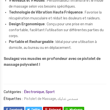
9 Niveaux et 9 Modes
: Personnalisez l’intensité et le mode
de massage selon vos besoins spécifiques.
Technologie de Vibration Haute Fréquence
: Favorise la
récupération musculaire et réduit les douleurs et raideurs.
Design Ergonomique
: Conçu pour une prise en main
confortable, facilitant l’utilisation sur différentes parties du
corps.
Portable et Rechargeable
: Idéal pour une utilisation à
domicile, au bureau ou en déplacement.
Soulagez vos muscles en profondeur avec ce pistolet de
massage polyvalent !
Catégories :
Électronique
,
Sport
Étiquettes :
Pistolet de Massage
,
مسدس تدليك
Facebook
Twitter
Pinterest
Whatsapp