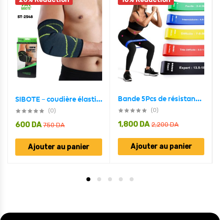
Bande 5Pcs de résistance élastique extensible pour l’entraînement
SIBOTE – coudière élastique, protection, compression
(0)
(0)
1,800
DA
600
DA
2,200
DA
750
DA
Ajouter au panier
Ajouter au panier