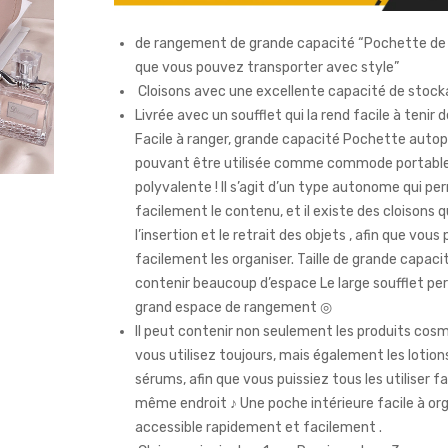
de rangement de grande capacité “Pochette de
que vous pouvez transporter avec style”
Cloisons avec une excellente capacité de stock
Livrée avec un soufflet qui la rend facile à tenir 
Facile à ranger, grande capacité Pochette auto
pouvant être utilisée comme commode portabl
polyvalente ! Il s’agit d’un type autonome qui pe
facilement le contenu, et il existe des cloisons q
l’insertion et le retrait des objets , afin que vous 
facilement les organiser. Taille de grande capac
contenir beaucoup d’espace Le large soufflet p
grand espace de rangement ◎
Il peut contenir non seulement les produits cos
vous utilisez toujours, mais également les lotions
sérums, afin que vous puissiez tous les utiliser 
même endroit ♪ Une poche intérieure facile à org
accessible rapidement et facilement .