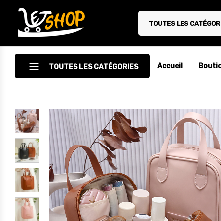
TOUTES LES CATÉGOR
Letshop.dz
Accueil
Bouti
TOUTES LES CATÉGORIES
Accessoires
Accessoires Auto/Moto
Accessoires PC
Camping & Randonnée
Cuisine
Décoration
Electroménager