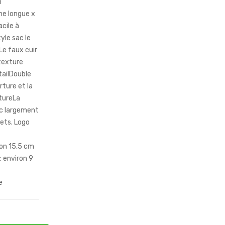
n
he longue x
cile à
yle sac le
Le faux cuir
texture
tailDouble
rture et la
tureLa
onc largement
ets. Logo
ron 15,5 cm
: environ 9
e