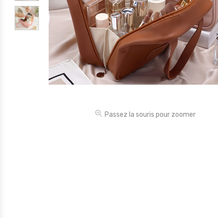
Électronique
Jouets
Maison
Maternité
Outillages & Bricolage
Packs
Passez la souris pour zoomer
Sac à dos et Mode
Soins & Beauté
Sport
Divers