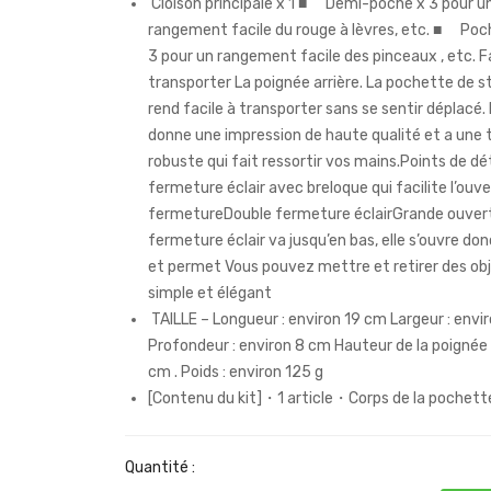
Cloison principale x 1 ■ Demi-poche x 3 pour u
rangement facile du rouge à lèvres, etc. ■ Poc
3 pour un rangement facile des pinceaux , etc. Fa
transporter La poignée arrière. La pochette de st
rend facile à transporter sans se sentir déplacé. 
donne une impression de haute qualité et a une 
robuste qui fait ressortir vos mains.Points de dé
fermeture éclair avec breloque qui facilite l’ouve
fermetureDouble fermeture éclairGrande ouver
fermeture éclair va jusqu’en bas, elle s’ouvre d
et permet Vous pouvez mettre et retirer des obj
simple et élégant
TAILLE – Longueur : environ 19 cm Largeur : envi
Profondeur : environ 8 cm Hauteur de la poignée 
cm . Poids : environ 125 g
[Contenu du kit]・1 article・Corps de la pochett
Quantité :