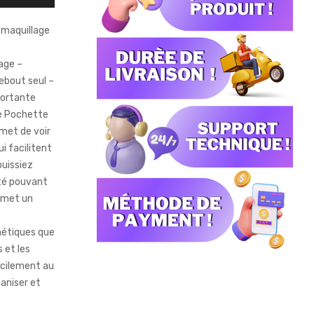
 maquillage
age –
debout seul –
portante
e Pochette
rmet de voir
ui facilitent
puissiez
ité pouvant
ermet un
métiques que
 et les
facilement au
aniser et