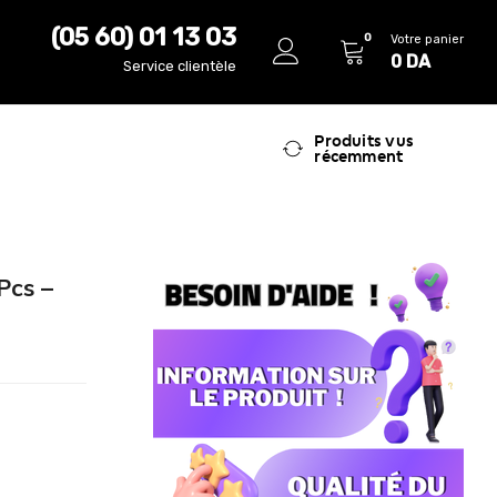
(05 60) 01 13 03
0
Votre panier
0
DA
Service clientèle
Produits vus
récemment
Pcs –