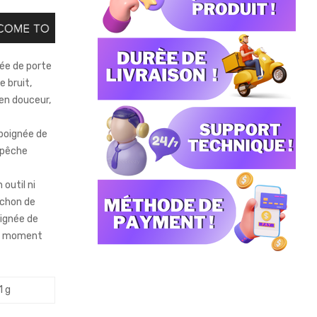
née de porte
e bruit,
 en douceur,
 poignée de
mpêche
outil ni
nchon de
oignée de
out moment
1 g