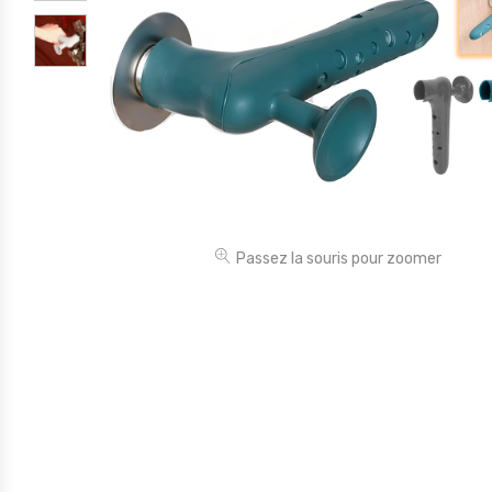
Électronique
Jouets
Maison
Maternité
Outillages & Bricolage
Packs
Passez la souris pour zoomer
Sac à dos et Mode
Soins & Beauté
Sport
Divers