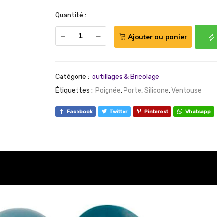
Quantité :
Ajouter au panier
Catégorie :
outillages & Bricolage
Étiquettes :
Poignée
,
Porte
,
Silicone
,
Ventouse
Facebook
Twitter
Pinterest
Whatsapp