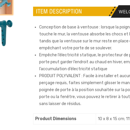
Conception de base à ventouse : lorsque la poig
touche le mur, la ventouse absorbe les chocs et l
tandis que la ventouse sur le mur reste en place
empêchant votre porte de se soulever.
Empêche l’électricité statique, le protecteur de
porte peut garder l’endroit au chaud en hiver, e
l’accumulation d’électricité statique
PRODUIT POLYVALENT : Facile à installer et aucun 
perçage requis, faites simplement glisser le ma
poignée de porte à la position souhaitée sur la p
porte ou la fenêtre, vous pouvez le retirer à t
sans laisser de résidus.
Product Dimensions
‎10 x 8 x 15 cm; 11