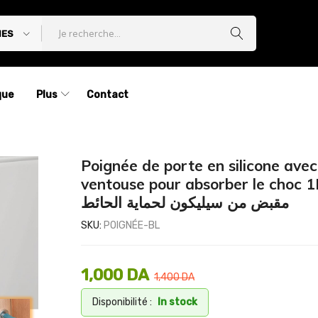
IES
que
Plus
Contact
Poignée de porte en silicone avec
ventouse pour absorber le choc 1
مقبض من سيليكون لحماية الحائط
SKU:
POIGNÉE-BL
1,000
DA
1,400
DA
Disponibilité :
In stock