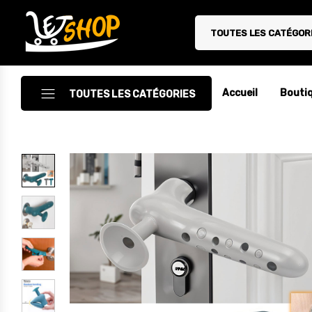
TOUTES LES CATÉGOR
Letshop.dz
Accueil
Bouti
TOUTES LES CATÉGORIES
Accessoires
Accessoires Auto/Moto
Accessoires PC
Camping & Randonnée
Cuisine
Décoration
Electroménager