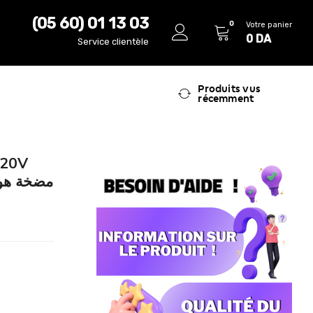
(05 60) 01 13 03
0
Votre panier
0
DA
Service clientèle
Produits vus
récemment
220V