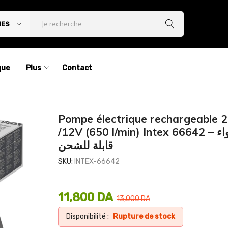
IES
que
Plus
Contact
Pompe électrique rechargeable 
/12V (650 l/min) Intex 66642 – مضخة هواء
قابلة للشحن
SKU:
INTEX-66642
11,800
DA
13,000
DA
Disponibilité :
Rupture de stock