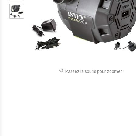
Électronique
Jouets
Maison
Maternité
Outillages & Bricolage
Packs
Passez la souris pour zoomer
Sac à dos et Mode
Soins & Beauté
Sport
Divers