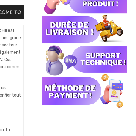
Fill est
ionne grâce
r secteur
t également
V. Ces
aison comme
vous
onfler tout
c être