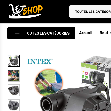
TOUTES LES CATÉGOR
Letshop.dz
Accueil
Bouti
TOUTES LES CATÉGORIES
Accessoires
Accessoires Auto/Moto
Accessoires PC
Camping & Randonnée
Cuisine
Décoration
Electroménager