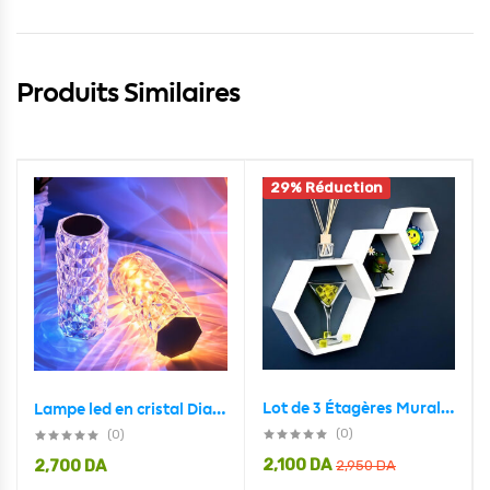
Produits Similaires
29% Réduction
Lot de 3 Étagères Murales Décorative – Bois – Hexagonale
Lampe led en cristal Diamant style RGB 16 Couleurs
(0)
(0)
2,100
DA
2,700
DA
2,950
DA