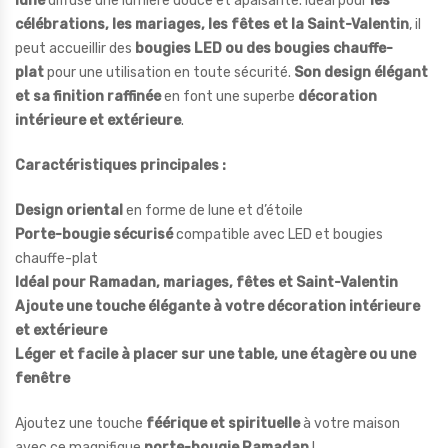
lune
diffuse une lumière douce et apaisante. Idéal pour
les
célébrations, les mariages, les fêtes et la Saint-Valentin
, il
peut accueillir des
bougies LED ou des bougies chauffe-
plat
pour une utilisation en toute sécurité.
Son design élégant
et sa finition raffinée
en font une superbe
décoration
intérieure et extérieure
.
Caractéristiques principales :
Design oriental
en forme de lune et d’étoile
Porte-bougie sécurisé
compatible avec LED et bougies
chauffe-plat
Idéal pour Ramadan, mariages, fêtes et Saint-Valentin
Ajoute une touche élégante à votre décoration intérieure
et extérieure
Léger et facile à placer sur une table, une étagère ou une
fenêtre
Ajoutez une touche
féérique et spirituelle
à votre maison
avec ce magnifique
porte-bougie Ramadan
!