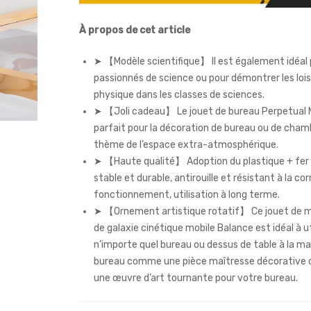
À propos de cet article
➤ 【Modèle scientifique】 Il est également idéal 
passionnés de science ou pour démontrer les lois
physique dans les classes de sciences.
➤ 【Joli cadeau】 Le jouet de bureau Perpetual 
parfait pour la décoration de bureau ou de chamb
thème de l’espace extra-atmosphérique.
➤ 【Haute qualité】 Adoption du plastique + fer 
stable et durable, antirouille et résistant à la cor
fonctionnement, utilisation à long terme.
➤ 【Ornement artistique rotatif】 Ce jouet de
de galaxie cinétique mobile Balance est idéal à ut
n’importe quel bureau ou dessus de table à la ma
bureau comme une pièce maîtresse décorative
une œuvre d’art tournante pour votre bureau.