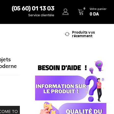
(05 60) 01 13 03
0
Votre panier
0
DA
Service clientèle
Produits vus
récemment
bjets
Moderne