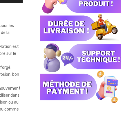
pour les
 de la
Motion est
re sur le
forgé,
rosion, bon
 mouvement
iliser dans
ison ou au
 ou comme