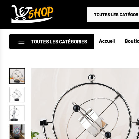
TOUTES LES CATÉGOR
Letshop.dz
Accueil
Bouti
TOUTES LES CATÉGORIES
Accessoires
Accessoires Auto/Moto
Accessoires PC
Camping & Randonnée
Cuisine
Décoration
Electroménager