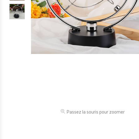
Électronique
Jouets
Maison
Maternité
Outillages & Bricolage
Packs
Sac à dos et Mode
Soins & Beauté
Sport
Divers
Passez la souris pour zoomer