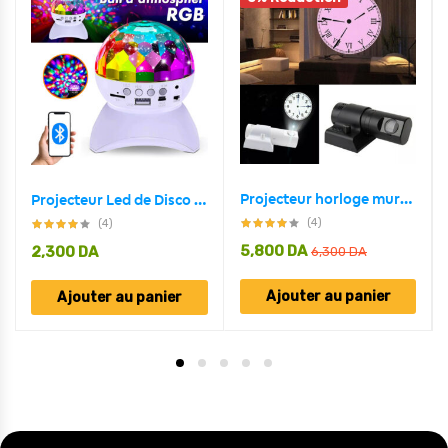
Projecteur horloge mural HD Rotation à 180 degrés 2 mode et 4 couleur
Projecteur Led de Disco RGB intelligente décoration Chambre à coucher
(4)
(4)
5,800
DA
2,300
DA
6,300
DA
Ajouter au panier
Ajouter au panier