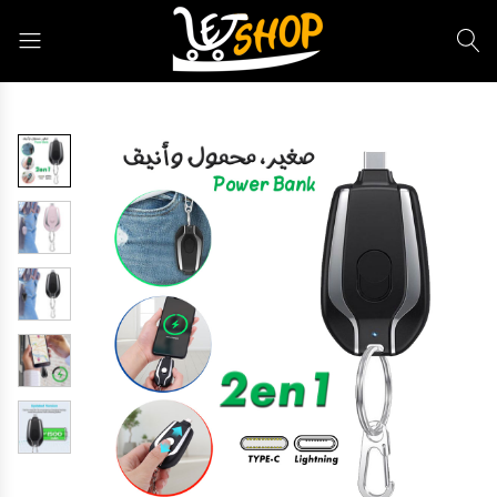
Letshop.dz