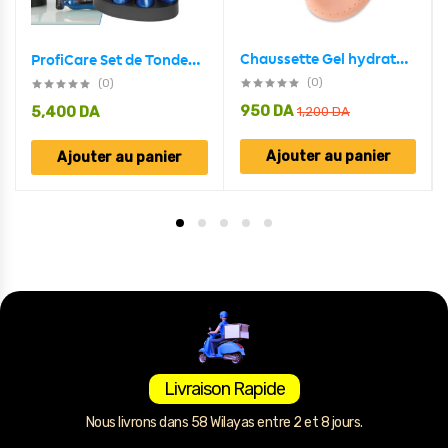
Chaussette Gel hydratantes en Silicone protection des pieds
ProfiCare Set de Tondeuse électrique 5 en 1 Cheveux/Barbe /Nez/Oreilles BHT-3015
(0)
(0)
950
DA
5,400
DA
1,200
DA
Ajouter au panier
Ajouter au panier
Livraison Rapide
Nous livrons dans 58 Wilayas entre 2 et 8 jours.