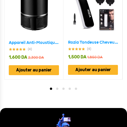
Rozia Tondeuse Cheveux et barbes Rechargeable Sans fil HQ207
Appareil Anti-Moustique USB 5W Avec Lampe LED Écologique
(4)
(4)
1,500
DA
1,600
DA
1,850
DA
2,300
DA
Ajouter au panier
Ajouter au panier