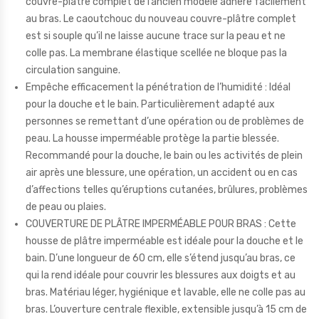
couvre-plâtre complet de l’ancien modèle adhère facilement
au bras. Le caoutchouc du nouveau couvre-plâtre complet
est si souple qu’il ne laisse aucune trace sur la peau et ne
colle pas. La membrane élastique scellée ne bloque pas la
circulation sanguine.
Empêche efficacement la pénétration de l’humidité : Idéal
pour la douche et le bain. Particulièrement adapté aux
personnes se remettant d’une opération ou de problèmes de
peau. La housse imperméable protège la partie blessée.
Recommandé pour la douche, le bain ou les activités de plein
air après une blessure, une opération, un accident ou en cas
d’affections telles qu’éruptions cutanées, brûlures, problèmes
de peau ou plaies.
COUVERTURE DE PLÂTRE IMPERMÉABLE POUR BRAS : Cette
housse de plâtre imperméable est idéale pour la douche et le
bain. D’une longueur de 60 cm, elle s’étend jusqu’au bras, ce
qui la rend idéale pour couvrir les blessures aux doigts et au
bras. Matériau léger, hygiénique et lavable, elle ne colle pas au
bras. L’ouverture centrale flexible, extensible jusqu’à 15 cm de