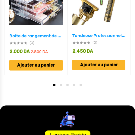
Tondeuse Professionnelle Barbe Et Moustache VT-822
Boîte de rangement de maquillage acrylique avec 3 tiroirs
(0)
(0)
2,450
DA
2,000
DA
2,800
DA
Ajouter au panier
Ajouter au panier
Livraison Rapide