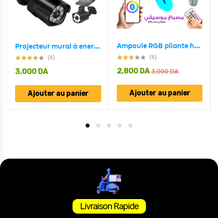
Ampoule RGB pliante haut-parleur Bluetooth, télécommande E27,48W
Projecteur mural à energie solaire en forme de camera Avec Détecteur De Mouvement et détecteur jour/nuit
(4)
(4)
2,800
DA
3,000
DA
3,000
DA
Ajouter au panier
Ajouter au panier
Livraison Rapide