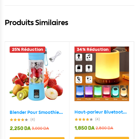
Produits Similaires
25% Réduction
34% Réduction
Haut-parleur Bluetooth + veilleuse tactile LED colorée /AUX / TF CART/USB
Blender Pour Smoothies Portable Ultra Puissant – Rechargeable
(4)
(4)
1,850
DA
2,250
DA
2,800
DA
3,000
DA