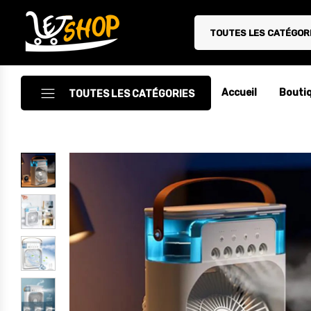
TOUTES LES CATÉGOR
Letshop.dz
Accueil
Bouti
TOUTES LES CATÉGORIES
Accessoires
Accessoires Auto/Moto
Accessoires PC
Camping & Randonnée
Cuisine
Décoration
Electroménager