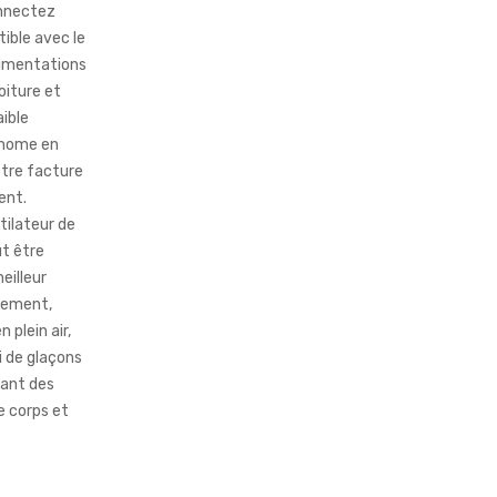
onnectez
ible avec le
limentations
oiture et
ible
onome en
otre facture
ent.
tilateur de
ut être
eilleur
lement,
 plein air,
i de glaçons
dant des
e corps et