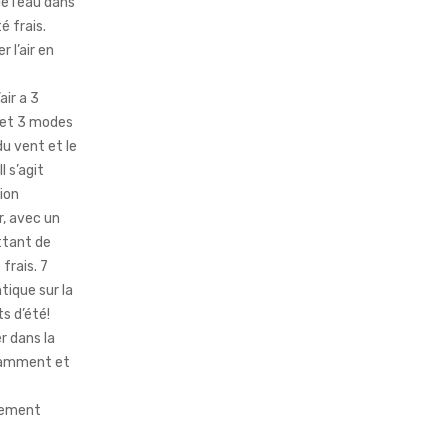
e l’eau dans
té frais.
 l’air en
air a 3
 et 3 modes
du vent et le
l s’agit
ion
r, avec un
ttant de
 frais. 7
ique sur la
s d’été!
 dans la
ssamment et
nement