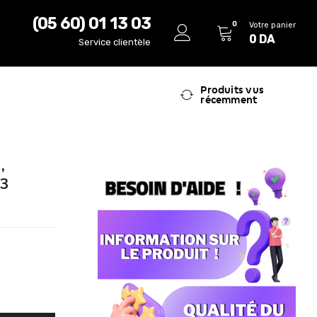
(05 60) 01 13 03
0
Votre panier
0
DA
Service clientèle
Produits vus
récemment
,
 3