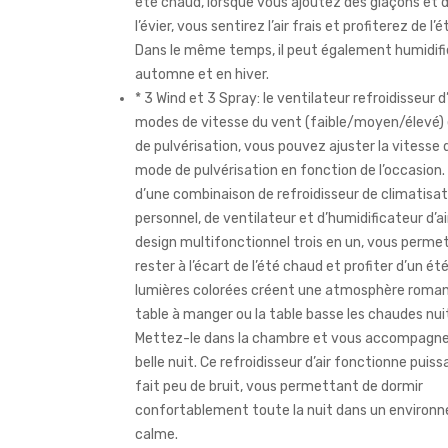
été chaud, lorsque vous ajoutez des glaçons et d
l’évier, vous sentirez l’air frais et profiterez de l’é
Dans le même temps, il peut également humidifier
automne et en hiver.
* 3 Wind et 3 Spray: le ventilateur refroidisseur d’
modes de vitesse du vent (faible/moyen/élevé)
de pulvérisation, vous pouvez ajuster la vitesse 
mode de pulvérisation en fonction de l’occasion. I
d’une combinaison de refroidisseur de climatisat
personnel, de ventilateur et d’humidificateur d’ai
design multifonctionnel trois en un, vous perme
rester à l’écart de l’été chaud et profiter d’un été
lumières colorées créent une atmosphère romant
table à manger ou la table basse les chaudes nuit
Mettez-le dans la chambre et vous accompagner
belle nuit. Ce refroidisseur d’air fonctionne pui
fait peu de bruit, vous permettant de dormir
confortablement toute la nuit dans un environ
calme.