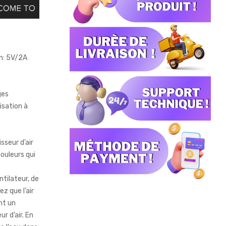
n: 5V/2A
ges
isation à
isseur d’air
ouleurs qui
tilateur, de
ez que l’air
nt un
r d’air. En