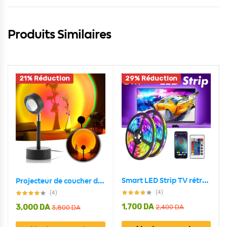
Produits Similaires
21% Réduction
29% Réduction
Smart LED Strip TV rétroéclairage 5M RGB Android/iOS
Projecteur de coucher de soleil rotatif à 180 ° USB décoration murale
(4)
(4)
1,700
DA
3,000
DA
2,400
DA
3,800
DA