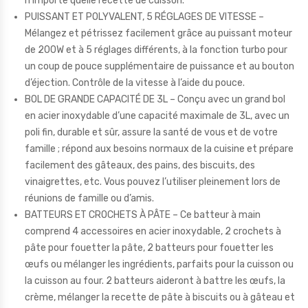
n’importe quelle recette de cuisson.
PUISSANT ET POLYVALENT, 5 RÉGLAGES DE VITESSE –
Mélangez et pétrissez facilement grâce au puissant moteur
de 200W et à 5 réglages différents, à la fonction turbo pour
un coup de pouce supplémentaire de puissance et au bouton
d’éjection. Contrôle de la vitesse à l’aide du pouce.
BOL DE GRANDE CAPACITÉ DE 3L – Conçu avec un grand bol
en acier inoxydable d’une capacité maximale de 3L, avec un
poli fin, durable et sûr, assure la santé de vous et de votre
famille ; répond aux besoins normaux de la cuisine et prépare
facilement des gâteaux, des pains, des biscuits, des
vinaigrettes, etc. Vous pouvez l’utiliser pleinement lors de
réunions de famille ou d’amis.
BATTEURS ET CROCHETS À PÂTE – Ce batteur à main
comprend 4 accessoires en acier inoxydable, 2 crochets à
pâte pour fouetter la pâte, 2 batteurs pour fouetter les
œufs ou mélanger les ingrédients, parfaits pour la cuisson ou
la cuisson au four. 2 batteurs aideront à battre les œufs, la
crème, mélanger la recette de pâte à biscuits ou à gâteau et