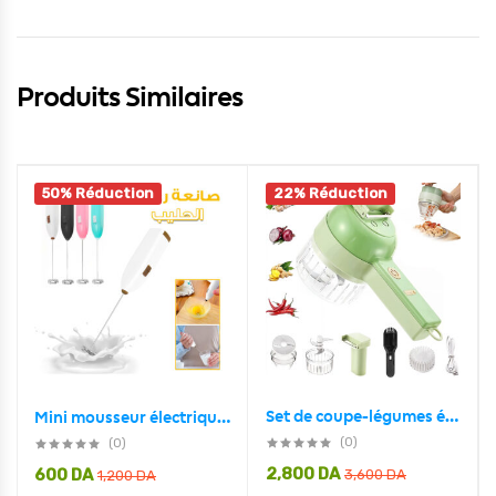
Produits Similaires
50% Réduction
22% Réduction
Set de coupe-légumes électrique portable 4 en 1 Chargement USB
Mini mousseur électrique à café fouet batteur à oeufs
(0)
(0)
2,800
DA
600
DA
3,600
DA
1,200
DA