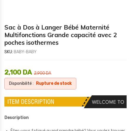
Sac à Dos à Langer Bébé Maternité
Multifonctions Grande capacité avec 2
poches isothermes
SKU:
BABY-BABY
2,100
DA
2,900
DA
Disponibilité :
Rupture de stock
Description
Êtes-vous fatigué quand prendre bébé? Vous voulez trouver