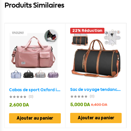
Produits Similaires
22% Réduction
Sac de voyage tendance en PU Grand Capacité et Pliable
Cabas de sport Oxford imperméables pour hommes et femmes
(0)
(0)
5,000
DA
2,600
DA
6,400
DA
Ajouter au panier
Ajouter au panier