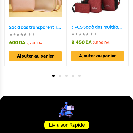
3 PCS Sac à dos multifonctionnel Avec Sortie USB ET Sortie kit-man
Sac à dos transparent Top avec pochette intérieure 2en1 tendence
(0)
(0)
2,450
DA
600
DA
2,800
DA
2,200
DA
Ajouter au panier
Ajouter au panier
Livraison Rapide