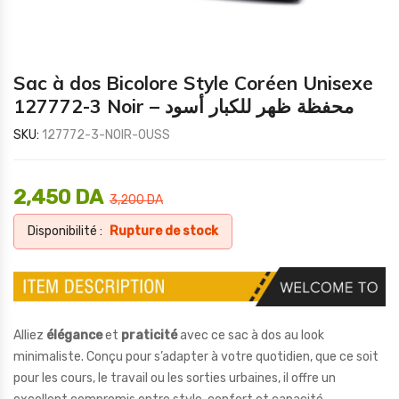
Sac à dos Bicolore Style Coréen Unisexe
127772-3 Noir – محفظة ظهر للكبار أسود
SKU:
127772-3-NOIR-OUSS
2,450
DA
3,200
DA
Disponibilité :
Rupture de stock
Alliez
élégance
et
praticité
avec ce sac à dos au look
minimaliste. Conçu pour s’adapter à votre quotidien, que ce soit
pour les cours, le travail ou les sorties urbaines, il offre un