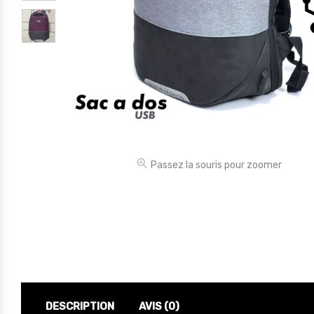
Électronique
Jouets
Maison
Maternité
Outillages & Bricolage
Packs
Passez la souris pour zoomer
Sac à dos et Mode
Soins & Beauté
Sport
Divers
DESCRIPTION
AVIS (0)