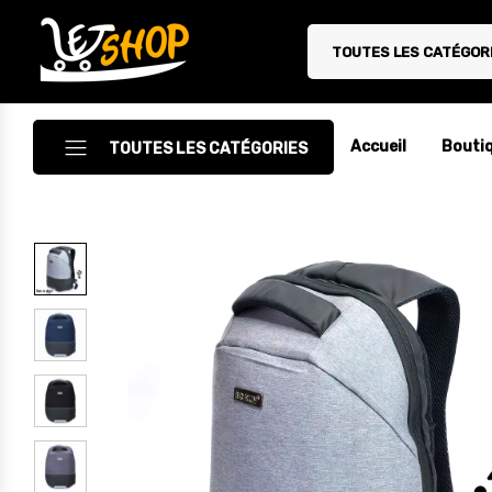
TOUTES LES CATÉGOR
Letshop.dz
Accueil
Bouti
TOUTES LES CATÉGORIES
Accessoires
Accessoires Auto/Moto
Accessoires PC
Camping & Randonnée
Cuisine
Décoration
Electroménager