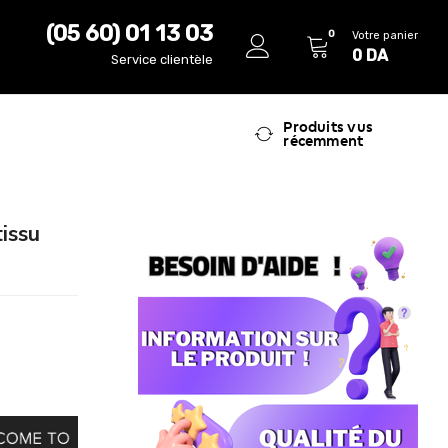
(05 60) 01 13 03
0
Votre panier
0
DA
Service clientèle
Produits vus
récemment
issu