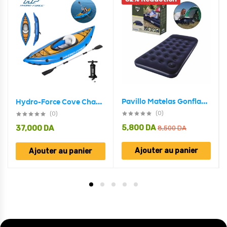
Pavillo Matelas Gonflable avec une pompe à pied intégrée Bestway 67224
Hydro-Force Cove Champion Kayak Gonflable 275 x 81cm Bestway#65115
(0)
(0)
5,800
DA
37,000
DA
8,500
DA
Ajouter au panier
Ajouter au panier