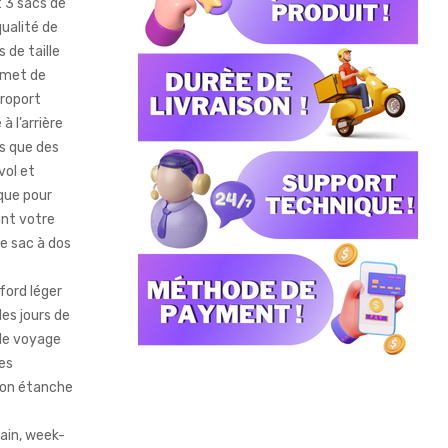
t 3 sacs de
ualité de
 de taille
ermet de
éroport
à l’arrière
ls que des
vol et
que pour
ant votre
e sac à dos
ford léger
es jours de
 de voyage
res
tion étanche
ain, week-