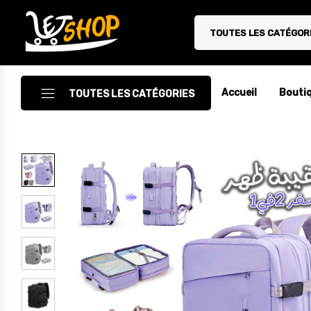
TOUTES LES CATÉGOR
Letshop.dz
Accueil
Bouti
TOUTES LES CATÉGORIES
Accessoires
Accessoires Auto/Moto
Accessoires PC
Camping & Randonnée
Cuisine
Décoration
Electroménager