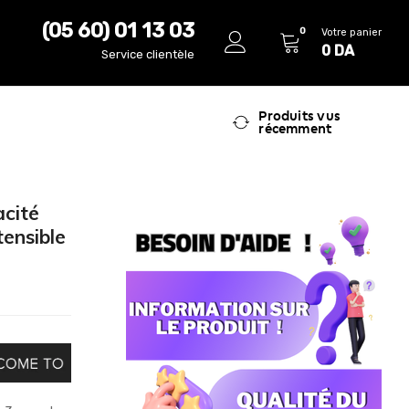
(05 60) 01 13 03
0
Votre panier
0
DA
Service clientèle
Produits vus
récemment
cité
ensible