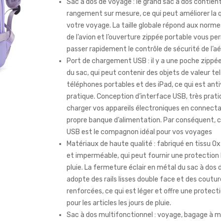
Sac à dos de voyage : le grand sac à dos contien
rangement sur mesure, ce qui peut améliorer la q
votre voyage. La taille globale répond aux normes
de l’avion et l’ouverture zippée portable vous p
passer rapidement le contrôle de sécurité de l’a
Port de chargement USB : il y a une poche zippée 
du sac, qui peut contenir des objets de valeur te
téléphones portables et des iPad, ce qui est anti
pratique. Conception d’interface USB, très prati
charger vos appareils électroniques en connect
propre banque d’alimentation. Par conséquent, c
USB est le compagnon idéal pour vos voyages
Matériaux de haute qualité : fabriqué en tissu Ox
et imperméable, qui peut fournir une protection l
pluie. La fermeture éclair en métal du sac à dos
adopte des rails lisses double face et des coutu
renforcées, ce qui est léger et offre une protec
pour les articles les jours de pluie.
Sac à dos multifonctionnel : voyage, bagage à m