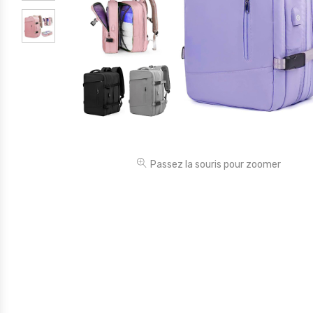
Électronique
Jouets
Maison
Maternité
Outillages & Bricolage
Packs
Passez la souris pour zoomer
Sac à dos et Mode
Soins & Beauté
Sport
Divers