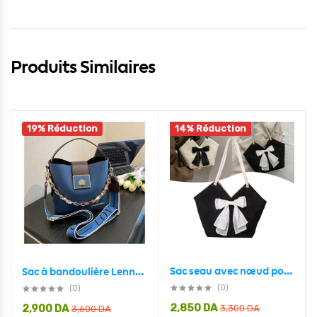
Produits Similaires
19% Réduction
14% Réduction
Sac seau avec nœud pour femmes de grande capacité automne 2024
Sac à bandoulière Lenno kangourou en cuir souple design de luxe pour femme
(0)
(0)
2,850
DA
2,900
DA
3,300
DA
3,600
DA