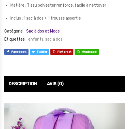
Matière : Tissu polyester renforcé, facile à nettoyer
Inclus : 1 sac à dos + 1 trousse assortie
Catégorie :
Sac à dos et Mode
Étiquettes :
enfants
,
sac a dos
Facebook
Twitter
Pinterest
Whatsapp
DESCRIPTION
AVIS (0)